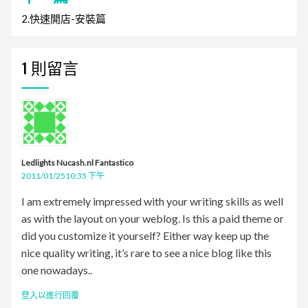
覽
2.快速開店-安裝篇
1 則留言
Ledlights Nucash.nl Fantastico
2011/01/2510:35 下午
I am extremely impressed with your writing skills as well
as with the layout on your weblog. Is this a paid theme or
did you customize it yourself? Either way keep up the
nice quality writing, it’s rare to see a nice blog like this
one nowadays..
登入以進行回覆