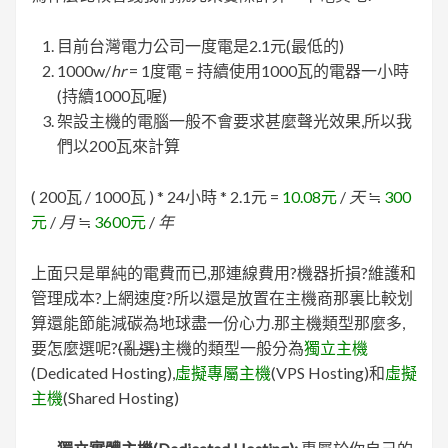
目前台灣電力公司一度電是2.1元(最低的)
1000w/
hr
= 1度電 = 持續使用1000瓦的電器一小時
(持續1000瓦喔)
架設主機的電腦一般不會要求甚麼聲光效果,所以我
們以200瓦來計算
( 200瓦 / 1000瓦 ) * 24小時 * 2.1元 =
10.08元
/
天
≒
300
元
/
月
≒
3600元
/
年
上面只是單純的電費而已,那連線費用?機器折損?維護和
管理成本?上網速度?所以還是放置在主機商那裏比較划
算還能節能減碳為地球盡一份心力.那主機類型那麼多,
要怎麼選呢?
(亂選)
主機的類型一般分為
獨立主機
(Dedicated Hosting),
虛擬專屬主機
(VPS Hosting)和
虛擬
主機
(Shared Hosting)