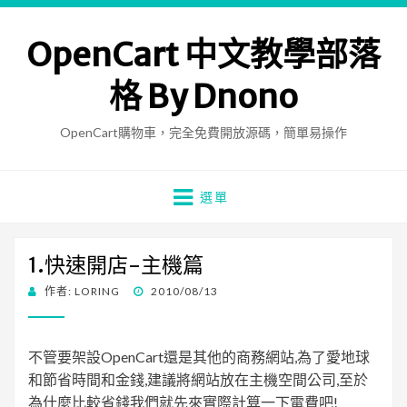
OpenCart 中文教學部落
格 By Dnono
OpenCart購物車，完全免費開放源碼，簡單易操作
選單
1.快速開店-主機篇
發
作者:
LORING
2010/08/13
佈
日
期:
不管要架設OpenCart還是其他的商務網站,為了愛地球
和節省時間和金錢,建議將網站放在主機空間公司,至於
為什麼比較省錢我們就先來實際計算一下電費吧!