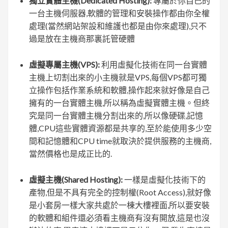
獨立實體主機(Dedicated Hosting):
專屬於你自己的
一台主機伺服器,軟體的管理和安裝操作都由你全權
處理(當然網站架設和維護也都是由你來處理),只不
過是放在主機商那裏託管硬體
虛擬專屬主機(VPS):
利用虛擬化技術在同一台實體
主機上切割出來的小主機就是VPS,每個VPS都可獨
立操作包括作業系統和軟體,操作起來就好像是自己
擁有的一台實體主機,所以稱為虛擬實體主機。但終
究是同一台實體主機分割出來的,所以像硬碟,記憶
體,CPU這些實體資源都是共享的,至於能使用多少空
間和記憶體和CPU time就取決於提供服務的主機商,
當然價格也是成正比的.
虛擬主機(Shared Hosting):
一樣是虛擬化技術下的
產物,但是不具有完全的控制權(Root Access),就好像
是小套房一樣大家共處於一棟大樓裡面,所以要安裝
的軟體和組件還必須看主機商有沒有開放,這是也沒