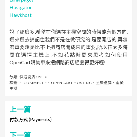
Hostgator
Hawkhost
說了那麼多,希望在你選擇主機空間的時候能有個方向,
選來選去請記住我們不是在做研究的,是要開店的,再怎
麼重要還是比不上把商店開成來的重要,所以花太多時
間在選擇主機上,不如花點時間來思考如何使用
OpenCart購物車來把網路商店經營得更好喔!
分類:
快速開店123
標籤:
E-COMMERCE
、
OPENCART HOSTING
、
主機選擇
、
虛擬
主機
上一篇
文
章
付款方式 (Payments)
導
下一篇