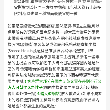
辦法的事,畢竟這大樓裡不是只住你一個,發生事情是
會影響到整個同一虛擬主機的用戶,就因為有比較多
限制,所以也是三種裡面最便宜的一種.
如果是要經營大型網路商店,當然是選擇獨立主機,可以
運用所有的資源,但畢竟是少數,一般大眾會從另外兩種
來做選擇,很簡單,只要技術夠,有點小錢就選虛擬專屬主
機(VPS),剛開始學習架站或架設部落格就選虛擬主機
(Shared Hosting),這樣應該就很容易做出選擇了吧!
確定了主機的類型,再來就是選擇主機商,多參考一些專
業的主機論壇,可以節省不少時間,那該選擇國內還是外
國的呢?就要看你的客戶群和商店類型還有英文的程度,
可從幾點來幫助你做選擇,如果屬於下面幾種類型就選
國內主機:
1.客戶群大部分在國內 2.英文實在差到不行又
沒人可幫忙 3.急性子
(國內主機從國內瀏覽大部分速度
會比國外快一點)
4.偏大型網站
(依人數決定),如果不屬於
上列幾種,選擇國外主機是比較經濟實惠的,而不管國內
還是國外都該注意的重點是: