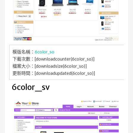
模版名稱：
6color_so
下載次數：[downloadcounter(6color_so)]
檔案大小：[downloadsize(6color_so)]
更新時間：[downloadupdated(6color_so)]
6color_sv