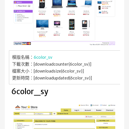
模版名稱：
6color_sv
下載次數：[downloadcounter(6color_sv)]
檔案大小：[downloadsize(6color_sv)]
更新時間：[downloadupdated(6color_sv)]
6color_sy