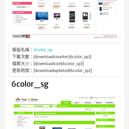
模版名稱：
6color_sp
下載次數：[downloadcounter(6color_sp)]
檔案大小：[downloadsize(6color_sp)]
更新時間：[downloadupdated(6color_sp)]
6color_sg