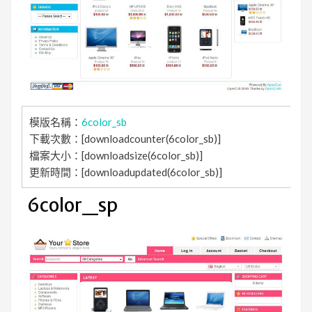
模版名稱：
6color_sb
下載次數：[downloadcounter(6color_sb)]
檔案大小：[downloadsize(6color_sb)]
更新時間：[downloadupdated(6color_sb)]
6color_sp