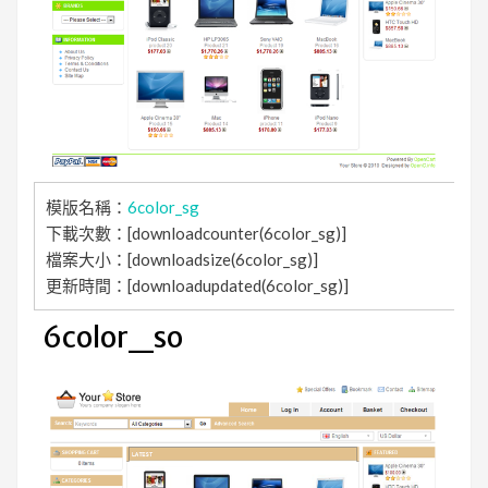
模版名稱：
6color_sg
下載次數：[downloadcounter(6color_sg)]
檔案大小：[downloadsize(6color_sg)]
更新時間：[downloadupdated(6color_sg)]
6color_so