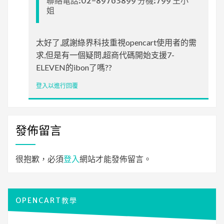
聯絡電話:02-89763899 分機:799 王小
姐
太好了,感謝綠界科技重視opencart使用者的需
求,但是有一個疑問,超商代碼開始支援7-
ELEVEN的ibon了嗎??
登入以進行回覆
發佈留言
很抱歉，必須
登入
網站才能發佈留言。
OPENCART教學