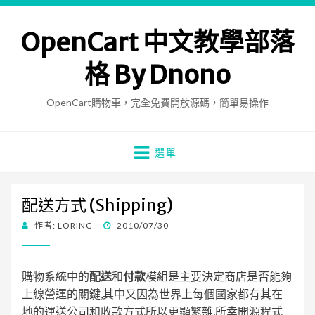
OpenCart 中文教學部落
格 By Dnono
OpenCart購物車，完全免費開放源碼，簡單易操作
選單
配送方式 (Shipping)
發
作者:
LORING
2010/07/30
佈
日
期:
購物系統中的
配送
和
付款
模組是主要決定商店是否能夠
上線營運的關鍵,其中又因為世界上每個國家都有其在
地的運送公司和收款方式所以更顯繁雜,所幸開源程式