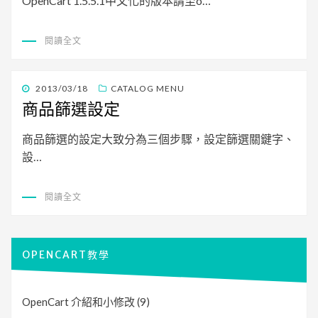
OpenCart 1.5.5.1中文化的版本請至o…
閱讀全文
發
2013/03/18
CATALOG MENU
佈
商品篩選設定
日
期:
商品篩選的設定大致分為三個步驟，設定篩選關鍵字、
設…
閱讀全文
OPENCART教學
OpenCart 介紹和小修改
(9)