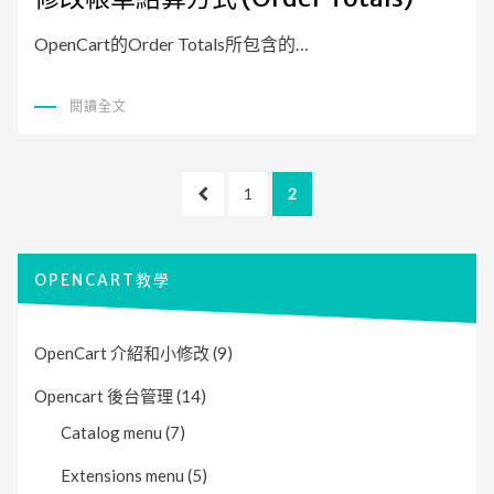
日
期:
OpenCart的Order Totals所包含的…
閱讀全文
文
上
頁
頁
1
2
章
一
面
面
頁
導
OPENCART教學
覽
OpenCart 介紹和小修改
(9)
Opencart 後台管理
(14)
Catalog menu
(7)
Extensions menu
(5)