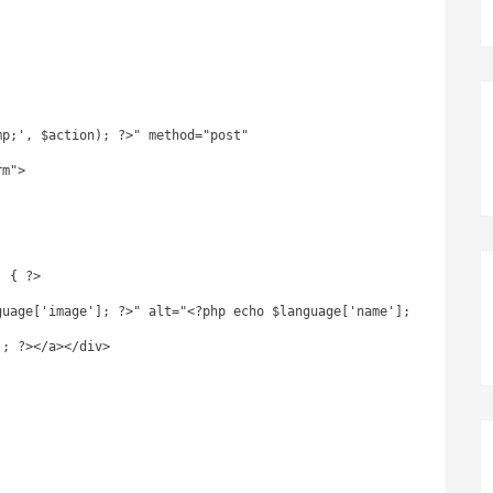
mp;', $action); ?>" method="post"
rm">
) { ?>
guage['image']; ?>" alt="<?php echo $language['name'];
]; ?></a></div>