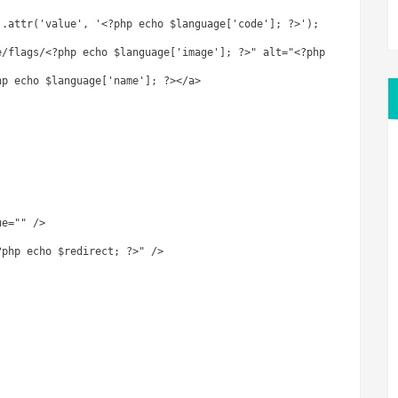
).attr('value', '<?php echo $language['code']; ?>');
e/flags/<?php echo $language['image']; ?>" alt="<?php
hp echo $language['name']; ?></a>
ue="" />
?php echo $redirect; ?>" />