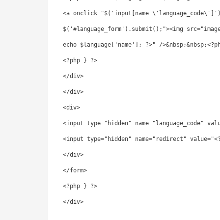
<a onclick="$('input[name=\'language_code\']'
$('#language_form').submit();"><img src="imag
echo $language['name']; ?>" />&nbsp;&nbsp;<?p
<?php } ?>
</div>
</div>
<div>
<input type="hidden" name="language_code" val
<input type="hidden" name="redirect" value="<
</div>
</form>
<?php } ?>
</div>