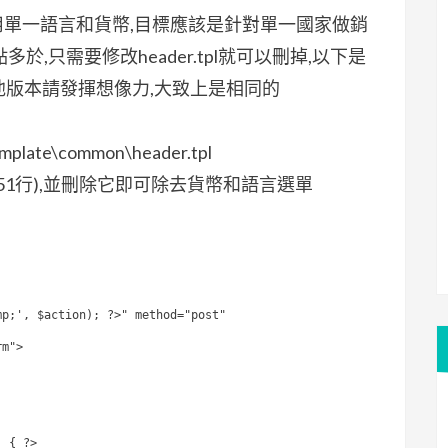
用單一語言和貨幣,目標應該是針對單一國家做銷
,只需要修改header.tpl就可以刪掉,以下是
,其他版本請發揮想像力,大致上是相同的
mplate\common\header.tpl
51行),並刪除它即可除去貨幣和語言選單
mp;', $action); ?>" method="post"
rm">
) { ?>