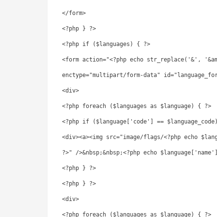
</form>
<?php } ?>
<?php if ($languages) { ?>
<form action="<?php echo str_replace('&', '&a
enctype="multipart/form-data" id="language_fo
<div>
<?php foreach ($languages as $language) { ?>
<?php if ($language['code'] == $language_code
<div><a><img src="image/flags/<?php echo $lan
?>" />&nbsp;&nbsp;<?php echo $language['name'
<?php } ?>
<?php } ?>
<div>
<?php foreach ($languages as $language) { ?>