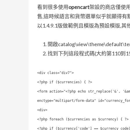
期:
看到很多使用
opencart
架設的商店僅使
售,這時候語言和貨幣選單似乎就顯得有點多於
以1.4.9.1版做範例且模版為預設模版
開啟catalog\view\theme\default\te
找到下列這段程式碼(大約第110到1
<div class="div7">
<?php if ($currencies) { ?>
<form action="<?php echo str_replace('&', '&a
enctype="multipart/form-data" id="currency_fo
<div>
<?php foreach ($currencies as $currency) { ?>
<?php if ($currency['code'] == $currency_code