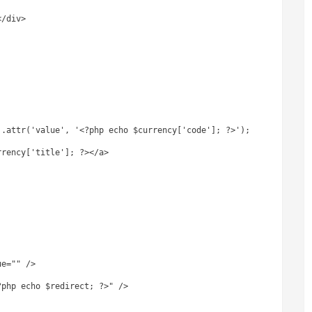
</div>
).attr('value', '<?php echo $currency['code']; ?>');
rrency['title']; ?></a>
ue="" />
?php echo $redirect; ?>" />