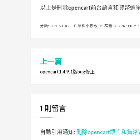
以上是刪除
opencart
前台語言和貨幣選單
分類:
OPENCART 介紹和小修改
標籤:
CURRENCY
上一篇
文
章
opencart1.4.9.1版bug修正
導
覽
1 則留言
自動引用通知:
刪除opencart語言和貨