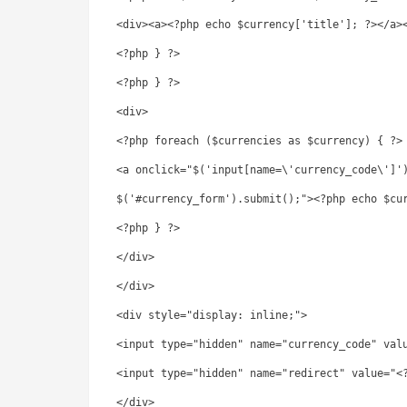
<div><a><?php echo $currency['title']; ?></a>
<?php } ?>
<?php } ?>
<div>
<?php foreach ($currencies as $currency) { ?>
<a onclick="$('input[name=\'currency_code\']'
$('#currency_form').submit();"><?php echo $cu
<?php } ?>
</div>
</div>
<div style="display: inline;">
<input type="hidden" name="currency_code" val
<input type="hidden" name="redirect" value="<
</div>